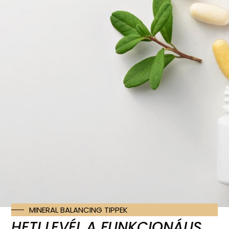
Kezdőlap
/
Videótanfolyamok
/ Optimalizált Alvás
Mesterkurzus
Optimalizált
Alvás
Mesterkurzus
150
€
MINERAL BALANCING TIPPEK
HETI LEVÉL A FUNKCIONÁLIS