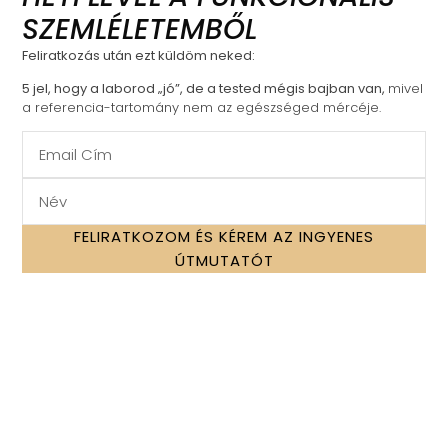
Kosárba teszem
SZEMLÉLETEMBŐL
VÉLEMÉNYEK:
Feliratkozás után ezt küldöm neked:
5 jel, hogy a laborod „jó”, de a tested mégis bajban van,
mivel
Gabriella
a referencia-tartomány nem az egészséged mércéje.
★
★
★
★
★
Nagyon szeretem Andrásban, hogy bármikor
R
kérdésem merül fel, mindig készségesen válaszol,
t
érthetően. A program pedig szuper jó.
s
h
FELIRATKOZOM ÉS KÉREM AZ INGYENES
b
ÚTMUTATÓT
hello@raczandras.net