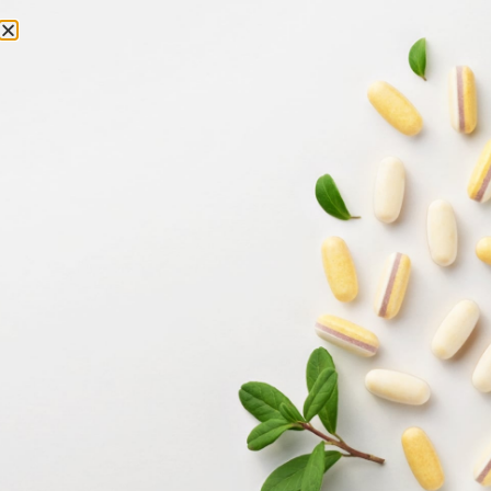
0
Kezdőlap
/
Konzultáció
/ Konzultáció (60perc)
Konzultáció
(60perc)
150
€
128
€
Kosárba teszem