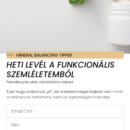
VÉLEMÉNYEK:
Gabriella
★
★
★
★
★
Nagyon szeretem Andrásban, hogy bármikor
R
kérdésem merül fel, mindig készségesen válaszol,
t
érthetően. A program pedig szuper jó.
s
h
MINERAL BALANCING TIPPEK
b
HETI LEVÉL A FUNKCIONÁLIS
SZEMLÉLETEMBŐL
Feliratkozás után ezt küldöm neked:
5 jel, hogy a laborod „jó”, de a tested mégis bajban van,
mivel
a referencia-tartomány nem az egészséged mércéje.
hello@raczandras.net
Szolgáltatások