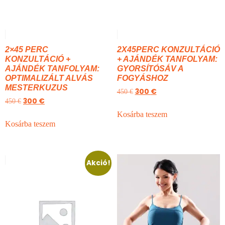
2×45 PERC
2X45PERC KONZULTÁCIÓ
KONZULTÁCIÓ +
+ AJÁNDÉK TANFOLYAM:
AJÁNDÉK TANFOLYAM:
GYORSÍTÓSÁV A
OPTIMALIZÁLT ALVÁS
FOGYÁSHOZ
MESTERKUZUS
300
€
450
€
300
€
450
€
Kosárba teszem
Kosárba teszem
Akció!