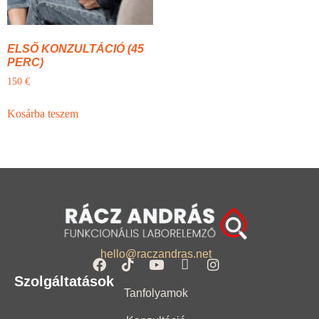
ELSŐ KONZULTÁCIÓ (45
PERC)
150
€
Kosárba teszem
hello@raczandras.net
Szolgáltatások
Tanfolyamok