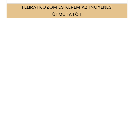
Szolgáltatások
Tanfolyamok
FELIRATKOZOM ÉS KÉREM AZ INGYENES
ÚTMUTATÓT
Konzultáció
6 hetes program
Visszajelzések
Szolgáltatások
Szakmai cikkek
Rólam
🩸 + 📊 = Rendszerszintű egészség |
Funkcionális laboranalízis és mikrotápanyag-
szemlélet | Mineral balancing | 10+ év
tapasztalat
Rácz András • Funkcionális laborelemző —
2025 Minden jog fenntartva!