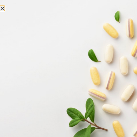
0
Kezdőlap
/ “Valentin-nap 2025” címkével rendelkező
termékek
VALENTIN-NAP 2025
Összesen 1 találat
Akció!