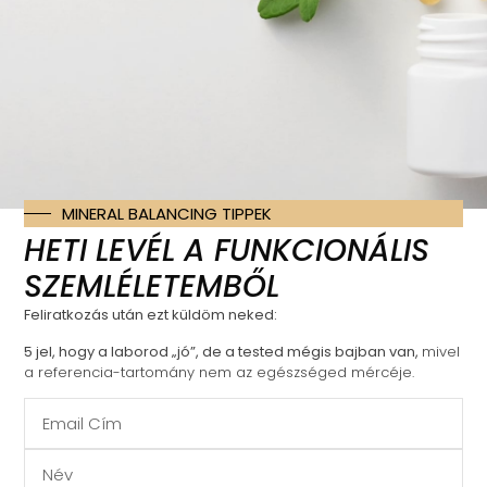
KONZULTÁCIÓ, VALENTIN-
NAPI PÁROS KEDVEZMÉNY
300
€
225
€
MINERAL BALANCING TIPPEK
Kosárba teszem
HETI LEVÉL A FUNKCIONÁLIS
SZEMLÉLETEMBŐL
Feliratkozás után ezt küldöm neked:
5 jel, hogy a laborod „jó”, de a tested mégis bajban van,
mivel
a referencia-tartomány nem az egészséged mércéje.
hello@raczandras.net